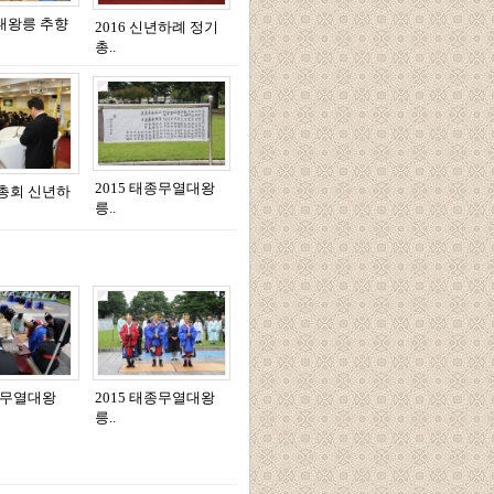
대왕릉 추향
2016 신년하례 정기
총..
2015 태종무열대왕
기총회 신년하
릉..
태종무열대왕
2015 태종무열대왕
릉..