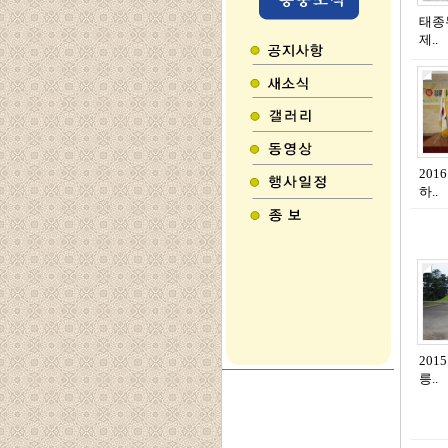
태종
제..
201
하..
20
릉..