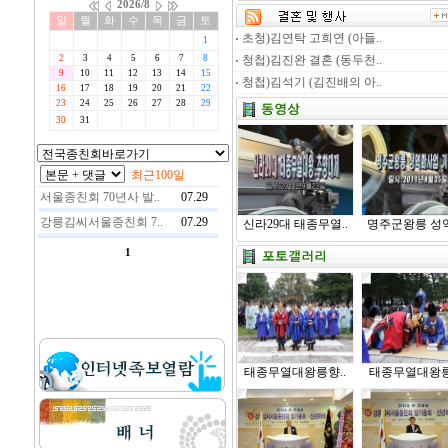
초청)김연탁 고희연 (아들..
청첩)김진완 결혼 (동두천..
청첩)김석기 (김진배의 아..
신라29대 태종무열..
명주군왕릉 성역
태종무열대왕릉향..
태종무열대왕릉