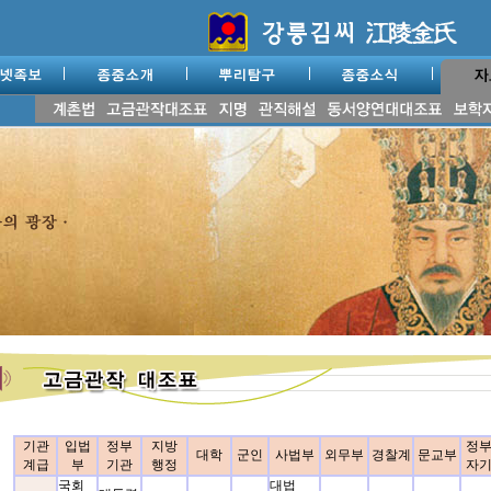
기관
입법
정부
지방
정
대학
군인
사법부
외무부
경찰계
문교부
계급
부
기관
행정
자
국회
대법