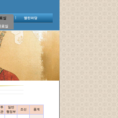
부투
일반
조선
품계
기관
행정부