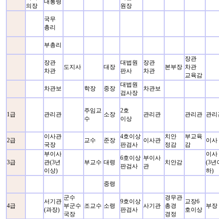
대통령
의장
원장
국무
총리
부총리
장관
장관
대법원
장관
도지사
대장
본부장
차관
차관
판사
차관
교육감
대법원
차관보
학장
중장
차관보
검사장
주임교
2호
1급
관리관
소장
관리관
관리관
관리
수
이상
이사관
4호이상
치안
부교육
2급
교수
준장
이사관
이사
국장
판검사
정감
감
부이사
이사
6호이상
부이사
3급
관(3년
부교수
대령
치안감
(3년
판검사
관
이상)
하)
중령
군수
경무관
서기관
9호이상
교장6
4급
부군수
조교수
소령
사기관
총경
부장
(과장)
판검사
호이상
국장
경정