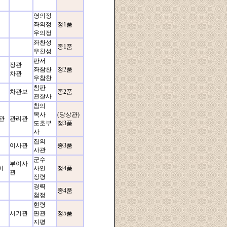
영의정
좌의정
정1품
우의정
좌찬성
종1품
우찬성
판서
장관
좌참찬
정2품
차관
우참찬
참판
차관보
종2품
관찰사
참의
목사
(당상관)
관
관리관
도호부
정3품
사
집의
이사관
종3품
사관
군수
부이사
이
사인
정4품
관
장령
경력
종4품
첨정
현령
서기관
판관
정5품
지평