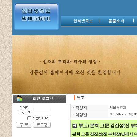
부고
ㆍ
작성자
서울종친회
ㆍ
작성일
2017-07-27 (목) 0
부고) 본회 고문 김진성(전 부
본회
고문 김진성(전 부회장)님께서