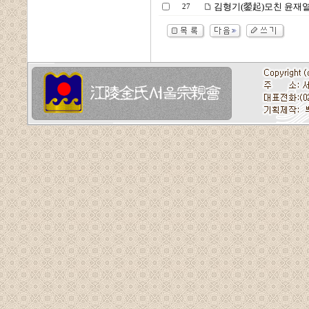
김형기(鎣起)모친 윤재열
27