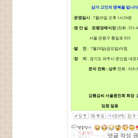
삼가 고인의 명복을 빕니다
-운명일시
: 7월26일 오후 1시30분
-영 안 실
:
은평장례식장
(전화 :351-4
서울 은평구 통일로 935
-발 인
: 7월28일(금요일)아침
-장 지
: 경기도 파주시 문산읍 내포
문의 전화 : 상주
전화 : 010-3
강릉김씨 서울종친회 회장 김
임원 일동